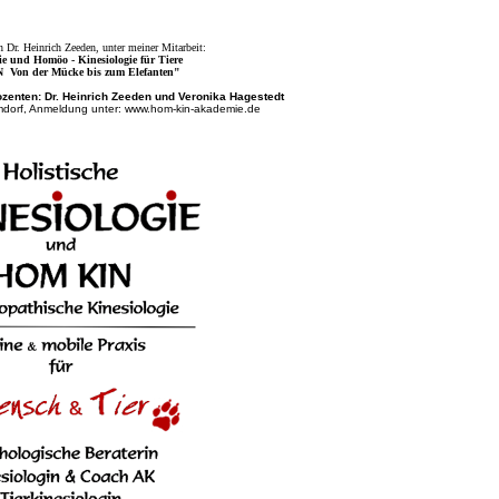
 Dr. Heinrich Zeeden, unter meiner Mitarbeit:
 und Homöo - Kinesiologie für Tiere
N
Von der Mücke bis zum Elefanten"
ozenten: Dr. Heinrich Zeeden und Veronika Hagestedt
mmdorf, Anmeldung unter: www.hom-kin-akademie.de